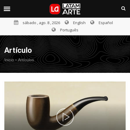
sábado , ago. 8 , 2026
English
Español
Português
Artículo
-
Inicio
Artículos