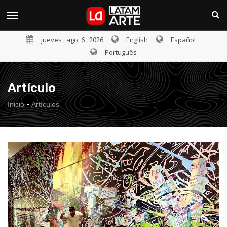
jueves , ago. 6 , 2026
English
Español
Português
Artículo
-
Inicio
Artículos