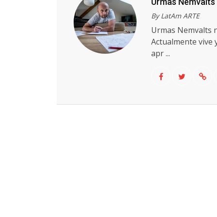
Urmas Nemvalts
By LatAm ARTE
Urmas Nemvalts na
Actualmente vive y
apr ...