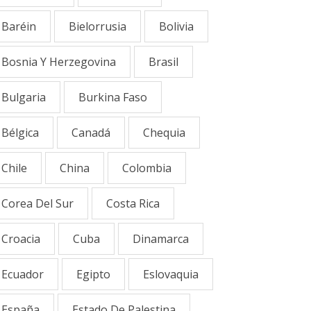
Baréin
Bielorrusia
Bolivia
Bosnia Y Herzegovina
Brasil
Bulgaria
Burkina Faso
Bélgica
Canadá
Chequia
Chile
China
Colombia
Corea Del Sur
Costa Rica
Croacia
Cuba
Dinamarca
Ecuador
Egipto
Eslovaquia
España
Estado De Palestina