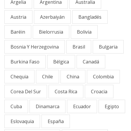
Argelia
Argentina
Australia
Austria
Azerbaiyán
Bangladés
Baréin
Bielorrusia
Bolivia
Bosnia Y Herzegovina
Brasil
Bulgaria
Burkina Faso
Bélgica
Canadá
Chequia
Chile
China
Colombia
Corea Del Sur
Costa Rica
Croacia
Cuba
Dinamarca
Ecuador
Egipto
Eslovaquia
España