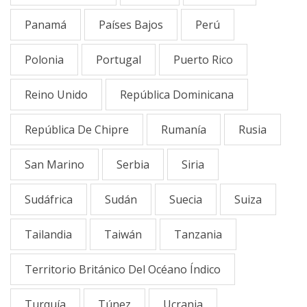
Panamá
Países Bajos
Perú
Polonia
Portugal
Puerto Rico
Reino Unido
República Dominicana
República De Chipre
Rumanía
Rusia
San Marino
Serbia
Siria
Sudáfrica
Sudán
Suecia
Suiza
Tailandia
Taiwán
Tanzania
Territorio Británico Del Océano Índico
Turquía
Túnez
Ucrania