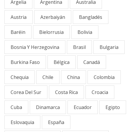
Argelia
Argentina
Australia
Austria
Azerbaiyán
Bangladés
Baréin
Bielorrusia
Bolivia
Bosnia Y Herzegovina
Brasil
Bulgaria
Burkina Faso
Bélgica
Canadá
Chequia
Chile
China
Colombia
Corea Del Sur
Costa Rica
Croacia
Cuba
Dinamarca
Ecuador
Egipto
Eslovaquia
España