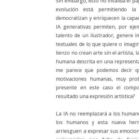
Sin embargo, esto no invalida el pap
evolución está permitiendo l
democratizan y enriquecen la capac
IA generativas permiten, por ejem
talento de un ilustrador, genere 
textuales de lo que quiere o imagin
lienzo no crean arte sin el artista, l
humana descrita en una representac
me parece que podemos decir que
motivaciones humanas, muy prob
presente en este caso el compo
resultado una expresión artística?
La IA no reemplazará a los humanos
los humanos y esta nueva herr
arriesguen a expresar sus emocio